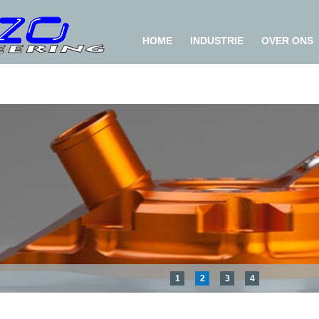
HOME
INDUSTRIE
OVER ONS
1
2
3
4